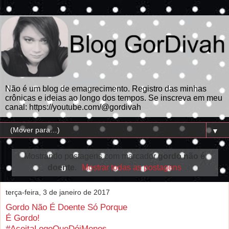
Não é um blog de emagrecimento. Registro das minhas
crônicas e ideias ao longo dos tempos. Se inscreva em meu
canal: https://youtube.com/@gordivah
▼
Mostrando postagens com marcador
gordo não é
doente
.
Mostrar todas as postagens
terça-feira, 3 de janeiro de 2017
Gordo Não É Doente Só Porque
É Gordo!
#AceitaLogoQueDóiMenos