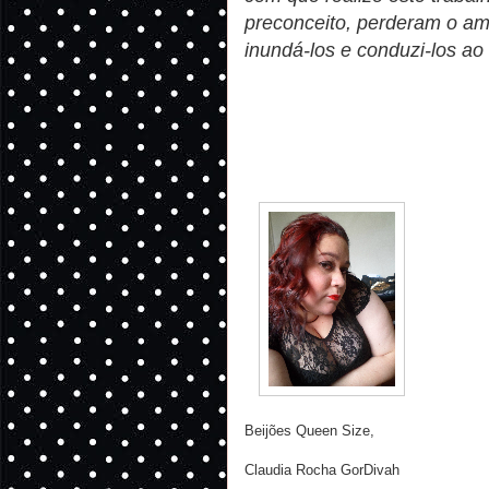
preconceito, perderam o am
inundá-los e conduzi-los ao
Beijões Queen Size,
Claudia Rocha GorDivah