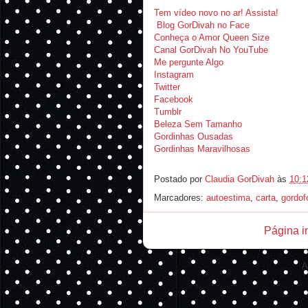
Tem vídeo novo no ar! Assista!
Blog GorDivah no Face
Conheça o Amor Queen Size
Canal GorDivah No YouTube
Me pergunte Algo
Instagram
Twitter
Facebook
Tumblr
Beleza Sem Tamanho
Gordinhas Ousadas
Gordinhas Maravilhosas
Postado por
Claudia GorDivah
às
10:1
Marcadores:
autoestima
,
carta
,
gordof
Página in
A