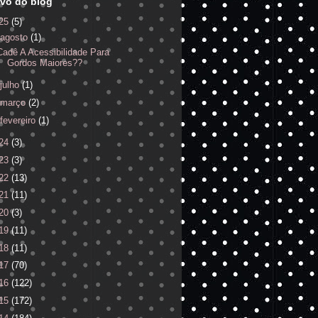
vo do blog
25
(5)
agosto
(1)
Cadê A Acessibilidade Para
Gordos Maiores??
julho
(1)
março
(2)
fevereiro
(1)
24
(3)
23
(3)
22
(13)
21
(11)
20
(3)
19
(11)
18
(11)
17
(70)
16
(122)
15
(172)