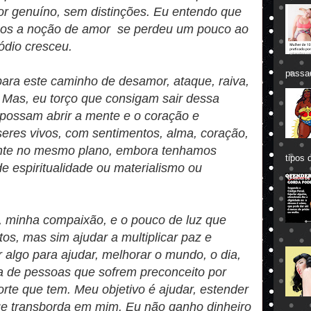
or genuíno, sem distinções. Eu entendo que
os a noção de amor se perdeu um pouco ao
ódio cresceu.
passa
para este caminho de desamor, ataque, raiva,
a. Mas, eu torço que consigam sair dessa
 possam abrir a mente e o coração e
eres vivos, com sentimentos, alma, coração,
tante no mesmo plano, embora tenhamos
tipos 
de espiritualidade ou materialismo ou
 minha compaixão, e o pouco de luz que
tos, mas sim ajudar a multiplicar paz e
r algo para ajudar, melhorar o mundo, o dia,
da de pessoas que sofrem preconceito por
rte que tem. Meu objetivo é ajudar, estender
ue transborda em mim. Eu não ganho dinheiro