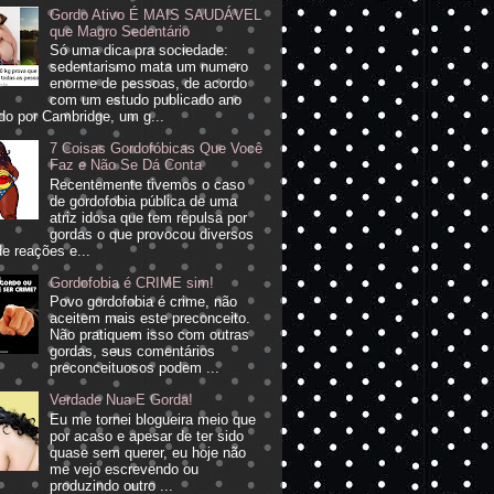
Gordo Ativo É MAIS SAUDÁVEL
que Magro Sedentário
Só uma dica pra sociedade:
sedentarismo mata um numero
enorme de pessoas, de acordo
com um estudo publicado ano
do por Cambridge, um g...
7 Coisas Gordofóbicas Que Você
Faz e Não Se Dá Conta
Recentemente tivemos o caso
de gordofobia pública de uma
atriz idosa que tem repulsa por
gordas o que provocou diversos
de reações e...
Gordofobia é CRIME sim!
Povo gordofobia é crime, não
aceitem mais este preconceito.
Não pratiquem isso com outras
gordas, seus comentários
preconceituosos podem ...
Verdade Nua E Gorda!
Eu me tornei blogueira meio que
por acaso e apesar de ter sido
quase sem querer, eu hoje não
me vejo escrevendo ou
produzindo outro ...