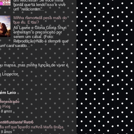
um fetichista? Se você mina
gorda que tá lendo isso e vive
um "relacionam...
Minha namorada pesa mais do
que eu. E daí?
Ali Lawrie e Gloria Gloria Shuri
enfrentam o preconceito por
serem um casal. (Foto:
Reprodução) Não é sempre que
um cara sarado...
ou mansa, mas minha função de viver é
"
e Lispector
ém Leio
fenestrado
e Pixie
 8 anos
nteflutuante Retrô
dia em que apareci na Ana Maria Braga
 9 anos