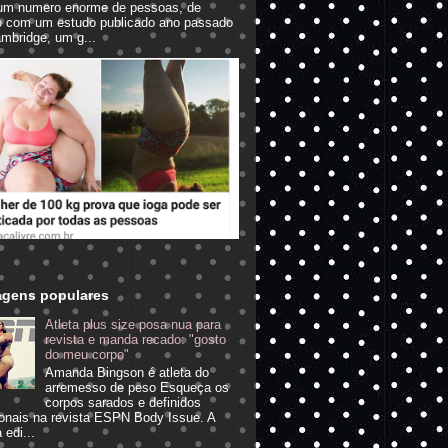
um numero enorme de pessoas, de
o com um estudo publicado ano passado
mbridge, um g...
agens populares
Atleta plus size posa nua para
revista e manda recado: "gosto
do meu corpo"
Amanda Bingson é atleta do
arremesso de peso Esqueça os
corpos sarados e definidos
ionais na revista ESPN Body Issue. A
 edi...