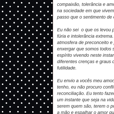
compaixão, tolerância e am
na sociedade em que vivem
passo que o sentimento de 
Eu não sei o que os levou 
fúria e intolerância extrem
atmosfera de preconceito e
enxergar que somos todos s
espírito vivendo neste ins
diferentes crenças e graus 
futilidade.
Eu envio a vocês meu amor,
tenho, eu não procuro confli
reconciliação. Eu tento faze
um instante que seja na vi
serem quem são, terem o po
a mão e espalhar o amor q