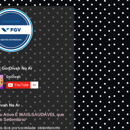
 GorDivah No Ar
ivah No Ar
o Ativo É MAIS SAUDÁVEL que
o Sedentário
a dica pra sociedade: sedentarismo