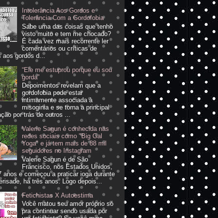
Intolerância Aos Gordos e
Tolerância Com a Gordofobia
Sabe uma das coisas que tenho
visto muito e tem me chocado?
É cada vez mais recorrente ler
comentários ou críticas de
 aos gordos d...
“Ele me estuprou porque eu sou
gorda”
Depoimentos revelam que a
gordofobia pode estar
intimamente associada à
misoginia e se torna a principal
ção por trás de outros ...
Valerie Sagun é conhecida nas
redes sociais como "Big Gal
Yoga" e já tem mais de 88 mil
seguidores no Instagram
Valerie Sagun é de São
Francisco, nos Estados Unidos,
 anos e começou a praticar ioga durante
erisade, há três anos. Logo depois...
Fetichistas X Autoestima
Você matou seu amor próprio só
pra continuar sendo usada por