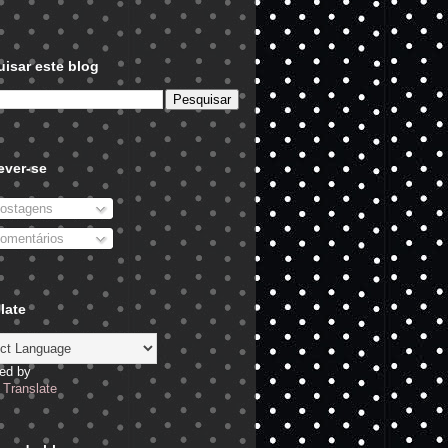
isar este blog
ever-se
ostagens
omentários
late
ed by
Translate