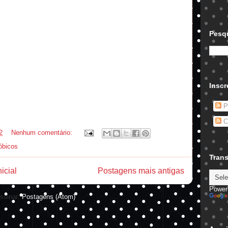
Pesqu
Inscr
P
C
2
Nenhum comentário:
óbicos
Trans
icial
Postagens mais antigas
Power
ssinar:
Postagens (Atom)