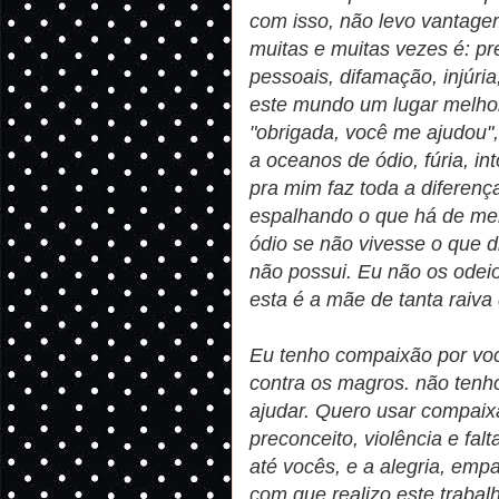
com isso, não levo vantage
muitas e muitas vezes é: pr
pessoais, difamação, injúri
este mundo um lugar melho
"obrigada, você me ajudou
a oceanos de ódio, fúria, in
pra mim faz toda a diferenç
espalhando o que há de mel
ódio se não vivesse o que d
não possui. Eu não os odeio
esta é a mãe de tanta raiva
Eu tenho compaixão por voc
contra os magros. não ten
ajudar. Quero usar compaixã
preconceito, violência e f
até vocês, e a alegria, emp
com que realizo este trabal