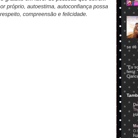
or próprio, autoestima, autoconfiança possa
 respeito, compreensão e felicidade.
se vê 
"Eu s
feroz.
Claric
Tamb
De
Th
Há
Me
O 
Há