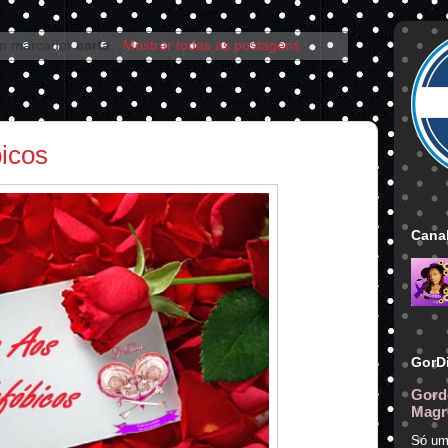
om marcador
carta
.
Mostrar todas as postagens
icos
Canal
GorD
Gord
Magr
Só um