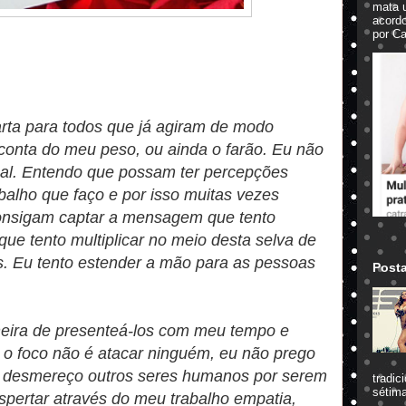
mata 
acord
por Ca
arta para todos que já agiram de modo
conta do meu peso, ou ainda o farão. Eu não
mal. Entendo que possam ter percepções
abalho que faço e por isso muitas vezes
consigam captar a mensagem que tento
ue tento multiplicar no meio desta selva de
s. Eu tento estender a mão para as pessoas
Post
neira de presenteá-los com meu tempo e
o foco não é atacar ninguém, eu não prego
m desmereço outros seres humanos por serem
tradic
sétima
spertar através do meu trabalho empatia,