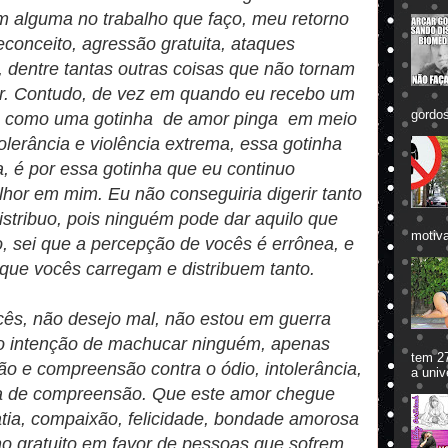
m alguma no trabalho que faço, meu retorno
econceito, agressão gratuita, ataques
a, dentre tantas outras coisas que não tornam
r. Contudo, de vez em quando eu recebo um
gordos
", como uma gotinha de amor pinga em meio
tolerância e violência extrema, essa gotinha
a, é por essa gotinha que eu continuo
hor em mim. Eu não conseguiria digerir tanto
istribuo, pois ninguém pode dar aquilo que
motiva
, sei que a percepção de vocês é errônea, e
 que vocês carregam e distribuem tanto.
ês, não desejo mal, não estou em guerra
ho intenção de machucar ninguém, apenas
tem 27
o e compreensão contra o ódio, intolerância,
a univ
alta de compreensão. Que este amor chegue
atia, compaixão, felicidade, bondade amorosa
ho gratuito em favor de pessoas que sofrem