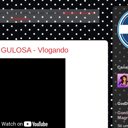
arcador
desconstruindo termos
.
Mostrar todas as
postagens
ca GULOSA - Vlogando
Canal
GorD
Gord
Magr
Só um