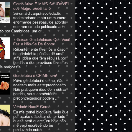
Gordo Ativo É MAIS SAUDÁVEL
que Magro Sedentário
Só uma dica pra sociedade:
sedentarismo mata um numero
enorme de pessoas, de acordo
com um estudo publicado ano
do por Cambridge, um g...
7 Coisas Gordofóbicas Que Você
Faz e Não Se Dá Conta
Recentemente tivemos o caso
de gordofobia pública de uma
atriz idosa que tem repulsa por
gordas o que provocou diversos
de reações e...
Gordofobia é CRIME sim!
Povo gordofobia é crime, não
aceitem mais este preconceito.
Não pratiquem isso com outras
gordas, seus comentários
preconceituosos podem ...
Verdade Nua E Gorda!
Eu me tornei blogueira meio que
por acaso e apesar de ter sido
quase sem querer, eu hoje não
me vejo escrevendo ou
produzindo outro ...