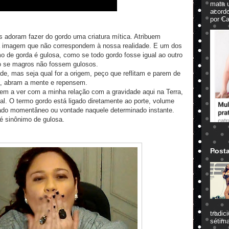
mata 
acord
por Ca
adoram fazer do gordo uma criatura mítica. Atribuem
sa imagem que não correspondem à nossa realidade. E um dos
 de gorda é gulosa, como se todo gordo fosse igual ao outro
mo se magros não fossem gulosos.
de, mas seja qual for a origem, peço que reflitam e parem de
a, abram a mente e repensem.
tem a ver com a minha relação com a gravidade aqui na Terra,
l. O termo gordo está ligado diretamente ao porte, volume
tado momentâneo ou vontade naquele determinado instante.
 é sinônimo de gulosa.
Post
tradic
sétima