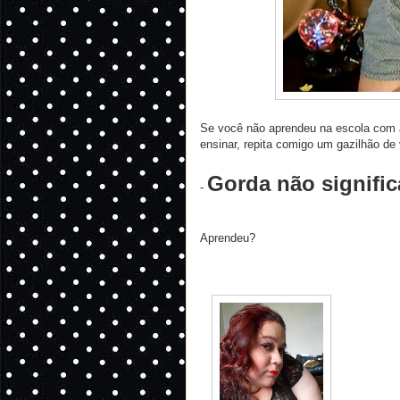
Se você não aprendeu na escola com a 
ensinar, repita comigo um gazilhão de
Gorda não signif
-
Aprendeu?