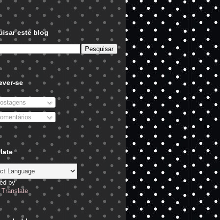
isar este blog
ever-se
ostagens
omentários
late
ed by
Translate