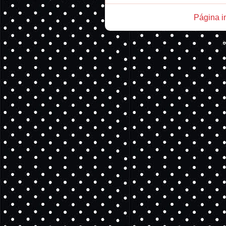
Página in
A