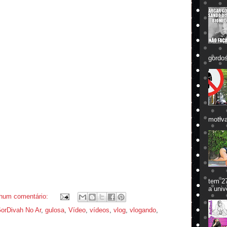
gordos
motiva
tem 27
a univ
hum comentário:
orDivah No Ar
,
gulosa
,
Vídeo
,
vídeos
,
vlog
,
vlogando
,