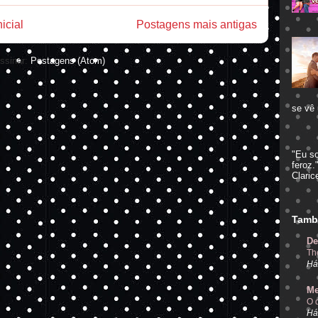
icial
Postagens mais antigas
ssinar:
Postagens (Atom)
se vê 
"Eu s
feroz.
Claric
Tamb
De
Th
Há
Me
O 
Há