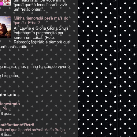
um fetichista? Se você mina
gorda que tá lendo isso e vive
um "relacionam...
Minha namorada pesa mais do
que eu. E daí?
Ali Lawrie e Gloria Gloria Shuri
enfrentam o preconceito por
serem um casal. (Foto:
Reprodução) Não é sempre que
um cara sarado...
ou mansa, mas minha função de viver é
"
e Lispector
ém Leio
fenestrado
e Pixie
 8 anos
nteflutuante Retrô
dia em que apareci na Ana Maria Braga
 9 anos