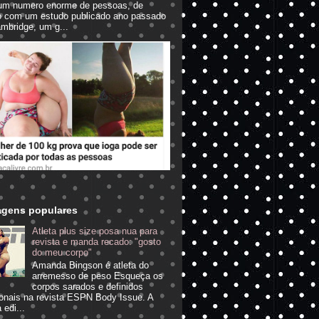
um numero enorme de pessoas, de
o com um estudo publicado ano passado
mbridge, um g...
agens populares
Atleta plus size posa nua para
revista e manda recado: "gosto
do meu corpo"
Amanda Bingson é atleta do
arremesso de peso Esqueça os
corpos sarados e definidos
ionais na revista ESPN Body Issue. A
 edi...