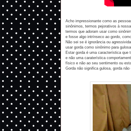
Acho impressionante como as pessoas 
sinônimos, termos pejorativos à nos
termos que adoram usar como sinônimo
e fosse algo intrínseco ao gordo, co
Não sei se é ignorância ou agressivida
usar gorda como sinônimo para gulos
Estar gorda é uma característica que 
e não uma caraterística comportamenta
físico e não ao seu sentimento ou es
Gorda não significa gulosa, gorda não