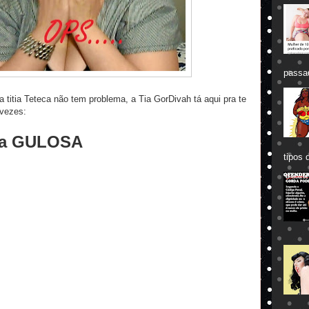
passa
titia Teteca não tem problema, a Tia GorDivah tá aqui pra te
 vezes:
ica GULOSA
tipos 