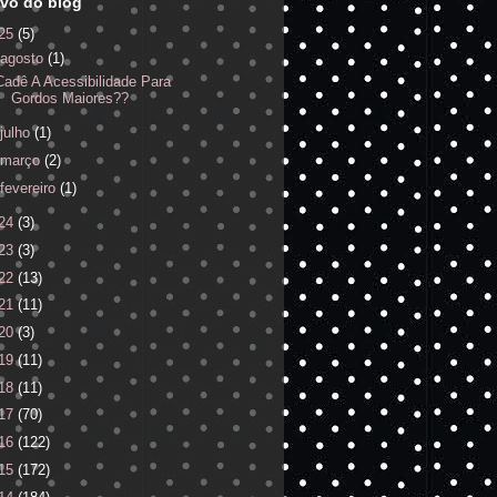
vo do blog
25
(5)
agosto
(1)
Cadê A Acessibilidade Para
Gordos Maiores??
julho
(1)
março
(2)
fevereiro
(1)
24
(3)
23
(3)
22
(13)
21
(11)
20
(3)
19
(11)
18
(11)
17
(70)
16
(122)
15
(172)