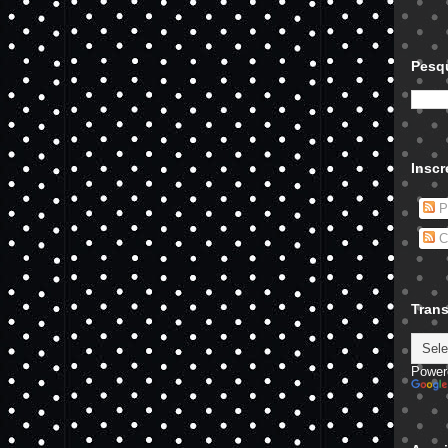
Pesqu
Inscr
P
C
Trans
Power