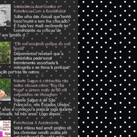
Intolerância Aos Gordos e
Tolerância Com a Gordofobia
Sabe uma das coisas que tenho
visto muito e tem me chocado?
É cada vez mais recorrente ler
comentários ou críticas de
 aos gordos d...
“Ele me estuprou porque eu sou
gorda”
Depoimentos revelam que a
gordofobia pode estar
intimamente associada à
misoginia e se torna a principal
ção por trás de outros ...
Valerie Sagun é conhecida nas
redes sociais como "Big Gal
Yoga" e já tem mais de 88 mil
seguidores no Instagram
Valerie Sagun é de São
Francisco, nos Estados Unidos,
 anos e começou a praticar ioga durante
erisade, há três anos. Logo depois...
Fetichistas X Autoestima
Você matou seu amor próprio só
pra continuar sendo usada por