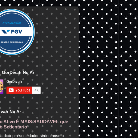
 GorDivah No Ar
ivah No Ar
o Ativo É MAIS SAUDÁVEL que
o Sedentário
a dica pra sociedade: sedentarismo