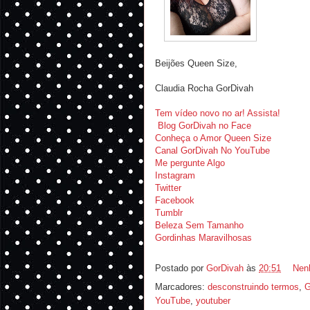
Beijões Queen Size,
Claudia Rocha GorDivah
Tem vídeo novo no ar! Assista!
Blog GorDivah no Face
Conheça o Amor Queen Size
Canal GorDivah No YouTube
Me pergunte Algo
Instagram
Twitter
Facebook
Tumblr
Beleza Sem Tamanho
Gordinhas Maravilhosas
Postado por
GorDivah
às
20:51
Nen
Marcadores:
desconstruindo termos
,
G
YouTube
,
youtuber