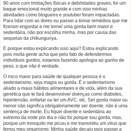
90 anos com limitações físicas e debilidades graves, foi um
baque emocional muito grande e com isso minhas
atividades como blogueira e youtuber foram impactadas.
Para lidar com as dores eu passei a tomar remédios que me
fizeram engordar e me tornei uma gorda bem maior e
sedentária, não por escolha minha, mas por causa das
sequelas da chikungunya.
E porque estou explicando isso aqui? Estou explicando
pois muita gente acha que pelo fato de defendermos
indivíduos gordos, estamos fazendo apologia ao ganho de
peso, o que não é verdade.
O risco maior para saúde de qualquer pessoa é o
sedentarismo, seja magra ou gorda. É o sedentarismo
aliado a maus hábitos alimentares e de vida, além da sua
genética que te fará desenvolver doenças como diabetes,
hipertensão, enfartar ou ter um AVC, etc. Ser gorda maior ou
menor não significa obrigatoriamente ser doente, não é uma
sentença de morte. Eu fiquei doente e sedentária ao
extremo da noite pro dia e não foi porque sou gorda, mas,
porque um mosquito me picou e me transmitiu um vírus que
ferrou meu organismo. Minha saúde decaiu pois passei a