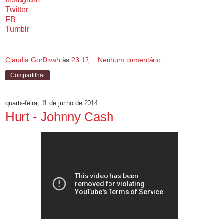
Twitter
FB
Tumblr
Claudia GorDivah
às
23:17
Nenhum comentário:
Compartilhar
quarta-feira, 11 de junho de 2014
Hurt - Johnny Cash