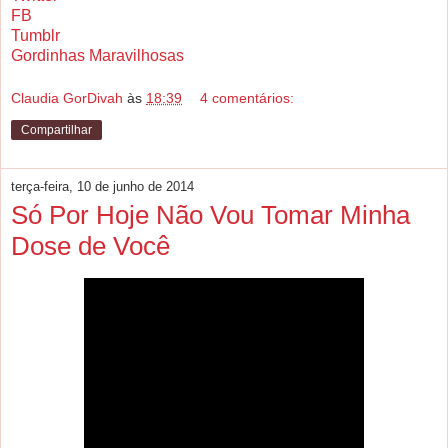
FB
Tumblr
Gordinhas Maravilhosas
Claudia GorDivah
às
18:39
4 comentários:
Compartilhar
terça-feira, 10 de junho de 2014
Só Por Hoje Não Vou Tomar Minha
Dose de Você