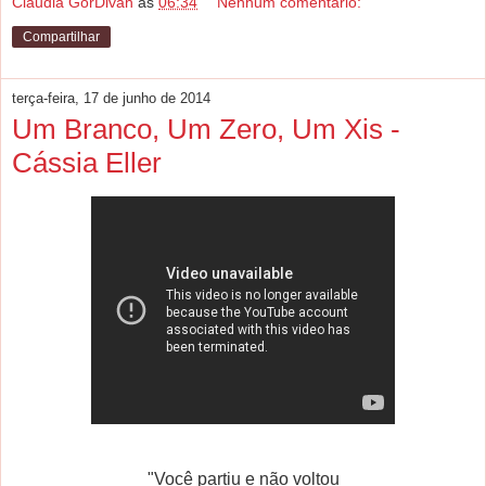
Claudia GorDivah
às
06:34
Nenhum comentário:
Compartilhar
terça-feira, 17 de junho de 2014
Um Branco, Um Zero, Um Xis -
Cássia Eller
"Você partiu e não voltou