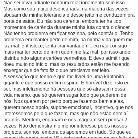
Não sei levar adiante nenhum relacionamento sem isso.
Mas como sou muito desencanada, na maioria das vezes
abusam de minha tolerância e desse jeito me conduzem pra
porta de saída. Eu não sou carente, embora tenha tido
momentos de carência durante minha luta contra o câncer.
Não tenho problema em ficar sozinha, pelo contrário. Tenho
problema em manter perto de mim, na minha vida quem me
faz mal, entristece, tenta tirar vantagem....eu não consigo
mais manter perto de mim quem me faz mal, por isso andei
distribuindo alguns cartões vermelhos. E devo admitir que
doeu muito no início, mas os resultados estão me fazendo
enxergar que de fato fiz o que precisava ser feito.
A sensação que tenho é que me livrei de uma kriptonita
gigante e que posso enfim respirar. É horrível dizer isto eu
sei, mas infelizmente há pessoas que só atrasam nossa
vida mesmo, que só querem sugar tudo que puderem de
nós. Nos querem por perto porque fazemos bem a elas,
querem nosso apoio, suporte emocional, incentivo, que nos
interessemos pelo que fazem, mas que não estão nem aí
pra nós. Mentem, enganam e nos magoam sem pensar 2
vezes. Não demonstram o menor interesse pelos nossos
projetos, sonhos, embora os apoiemos em tudo. Só que eu