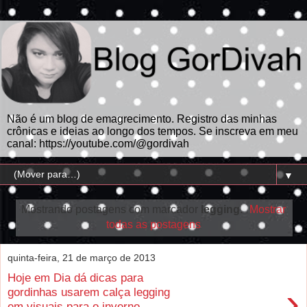
Não é um blog de emagrecimento. Registro das minhas
crônicas e ideias ao longo dos tempos. Se inscreva em meu
canal: https://youtube.com/@gordivah
▼
Mostrando postagens com marcador
legging
.
Mostrar
todas as postagens
quinta-feira, 21 de março de 2013
Hoje em Dia dá dicas para
›
gordinhas usarem calça legging
em visuais para o inverno