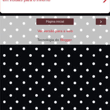
›
Página inicial
Ver versão para a web
Tecnologia do
Blogger
.