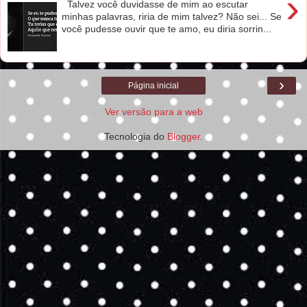
›
Talvez você duvidasse de mim ao escutar
minhas palavras, riria de mim talvez? Não sei... Se
você pudesse ouvir que te amo, eu diria sorrin...
›
Página inicial
Ver versão para a web
Tecnologia do
Blogger
.