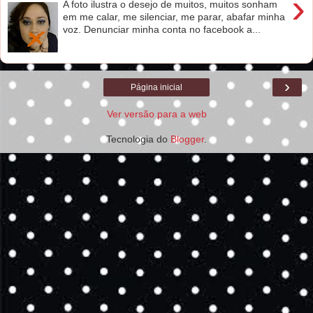
›
A foto ilustra o desejo de muitos, muitos sonham
em me calar, me silenciar, me parar, abafar minha
voz. Denunciar minha conta no facebook a...
›
Página inicial
Ver versão para a web
Tecnologia do
Blogger
.