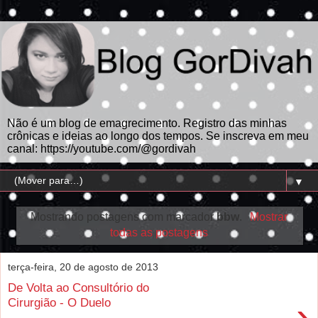
Não é um blog de emagrecimento. Registro das minhas
crônicas e ideias ao longo dos tempos. Se inscreva em meu
canal: https://youtube.com/@gordivah
▼
Mostrando postagens com marcador
bbw
.
Mostrar
todas as postagens
terça-feira, 20 de agosto de 2013
De Volta ao Consultório do
›
Cirurgião - O Duelo