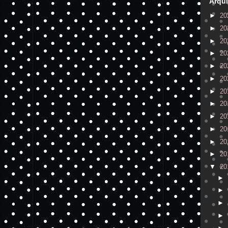
Arqui
►
20
►
20
►
20
►
20
►
20
►
20
►
20
►
20
►
20
►
20
►
20
►
20
▼
20
►
►
►
►