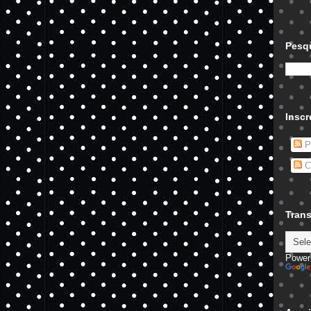
Pesqu
Inscr
P
C
Trans
Power