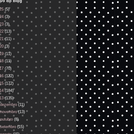
vo do blog
25
(5)
24
(3)
23
(3)
22
(13)
21
(11)
20
(3)
19
(11)
18
(11)
17
(70)
16
(122)
15
(172)
14
(184)
13
(135)
dezembro
(11)
novembro
(13)
outubro
(8)
setembro
(15)