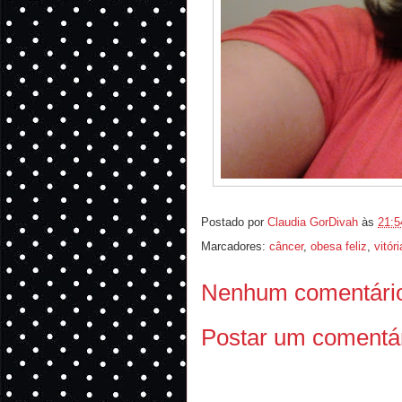
Postado por
Claudia GorDivah
às
21:5
Marcadores:
câncer
,
obesa feliz
,
vitóri
Nenhum comentári
Postar um comentá