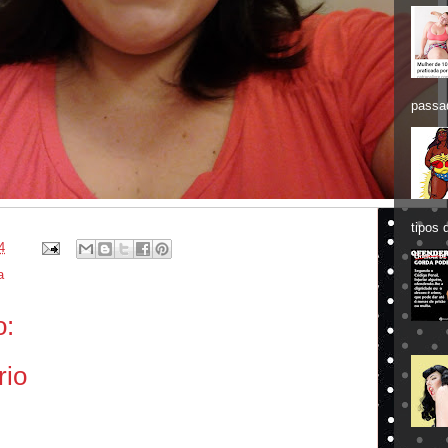
passa
tipos 
4
a
o:
rio