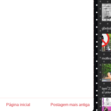
gordos
motiva
tem 27
a univ
Página inicial
Postagem mais antiga