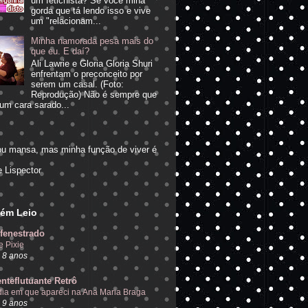
um fetichista? Se você mina
gorda que tá lendo isso e vive
um "relacionam...
Minha namorada pesa mais do
que eu. E daí?
Ali Lawrie e Gloria Gloria Shuri
enfrentam o preconceito por
serem um casal. (Foto:
Reprodução) Não é sempre que
um cara sarado...
ou mansa, mas minha função de viver é
"
e Lispector
ém Leio
fenestrado
e Pixie
 8 anos
nteflutuante Retrô
dia em que apareci na Ana Maria Braga
 9 anos