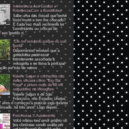
Intolerância Aos Gordos e
Tolerância Com a Gordofobia
Sabe uma das coisas que tenho
visto muito e tem me chocado?
É cada vez mais recorrente ler
comentários ou críticas de
 aos gordos d...
“Ele me estuprou porque eu sou
gorda”
Depoimentos revelam que a
gordofobia pode estar
intimamente associada à
misoginia e se torna a principal
ção por trás de outros ...
Valerie Sagun é conhecida nas
redes sociais como "Big Gal
Yoga" e já tem mais de 88 mil
seguidores no Instagram
Valerie Sagun é de São
Francisco, nos Estados Unidos,
 anos e começou a praticar ioga durante
erisade, há três anos. Logo depois...
Fetichistas X Autoestima
Você matou seu amor próprio só
pra continuar sendo usada por