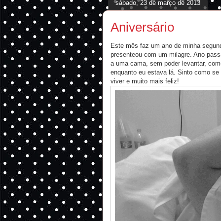
sábado, 23 de março de 2013
Aniversário
Este mês faz um ano de minha segund
presenteou com um milagre. Ano passa
a uma cama, sem poder levantar, comer
enquanto eu estava lá. Sinto como se
viver e muito mais feliz!