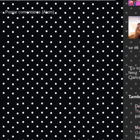
ar:
Postar comentários (Atom)
se vê 
"Eu s
feroz.
Claric
Tamb
De
Th
Há
Me
O 
Há