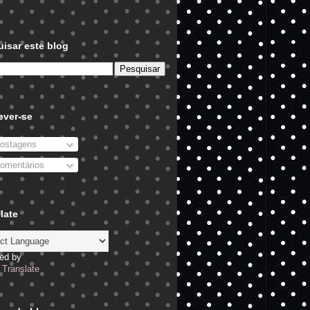
isar este blog
ever-se
ostagens
omentários
late
ed by
Translate