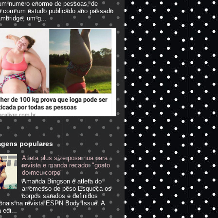
um numero enorme de pessoas, de
o com um estudo publicado ano passado
mbridge, um g...
agens populares
Atleta plus size posa nua para
revista e manda recado: "gosto
do meu corpo"
Amanda Bingson é atleta do
arremesso de peso Esqueça os
corpos sarados e definidos
ionais na revista ESPN Body Issue. A
 edi...