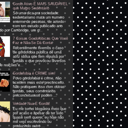
Gordo Ativo É MAIS SAUDÁVEL
que Magro Sedentário
Só uma dica pra sociedade:
sedentarismo mata um numero
enorme de pessoas, de acordo
com um estudo publicado ano
do por Cambridge, um g...
7 Coisas Gordofóbicas Que Você
Faz e Não Se Dá Conta
Recentemente tivemos o caso
de gordofobia pública de uma
atriz idosa que tem repulsa por
gordas o que provocou diversos
de reações e...
Gordofobia é CRIME sim!
Povo gordofobia é crime, não
aceitem mais este preconceito.
Não pratiquem isso com outras
gordas, seus comentários
preconceituosos podem ...
Verdade Nua E Gorda!
Eu me tornei blogueira meio que
por acaso e apesar de ter sido
quase sem querer, eu hoje não
me vejo escrevendo ou
produzindo outro ...