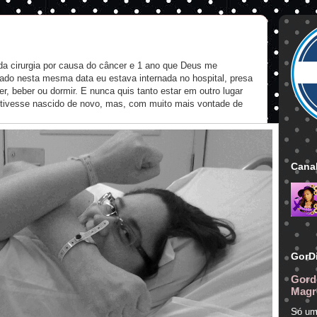
a cirurgia por causa do câncer e 1 ano que Deus me
do nesta mesma data eu estava internada no hospital, presa
, beber ou dormir. E nunca quis tanto estar em outro lugar
 tivesse nascido de novo, mas, com muito mais vontade de
Canal
GorD
Gord
Magr
Só um