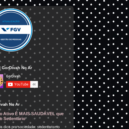
 GorDivah No Ar
ivah No Ar
o Ativo É MAIS SAUDÁVEL que
o Sedentário
a dica pra sociedade: sedentarismo