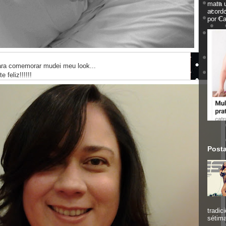
mata 
acord
por Ca
ara comemorar mudei meu look...
feliz!!!!!!
Post
tradic
sétima